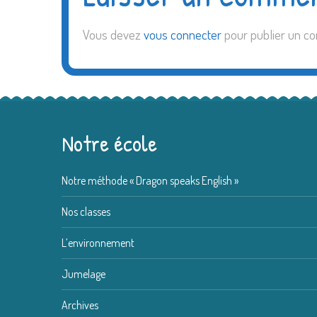
Vous devez
vous connecter
pour publier un c
Notre école
Notre méthode « Dragon speaks English »
Nos classes
L’environnement
Jumelage
Archives