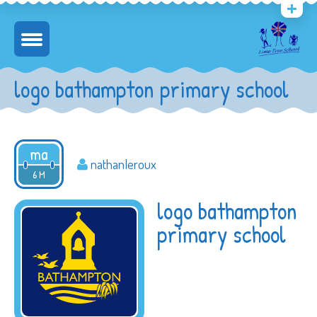
logo bathampton primary school
ma
nathanleroux
2016
6 M
logo bathampton
primary school