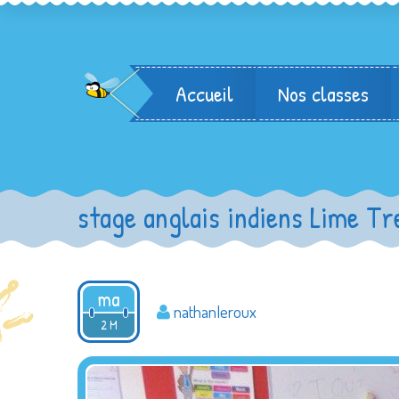
Accueil
Nos classes
stage anglais indiens Lime Tr
ma
nathanleroux
2016
2 M