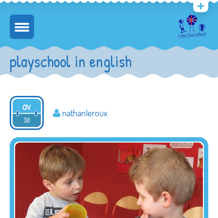
playschool in english
av
nathanleroux
2016
30